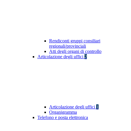
Rendiconti gruppi consiliari
regionali/provinciali
Atti degli organi di controllo
Articolazione degli uffici
2
Articolazione degli uffici
1
Organigramma
Telefono e posta elettronica