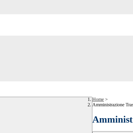
Home
>
Amministrazione Tra
Amministr