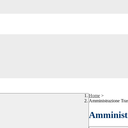
Home
>
Amministrazione Tra
Amministr