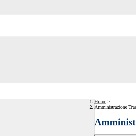
Home
>
Amministrazione Tra
Amministr