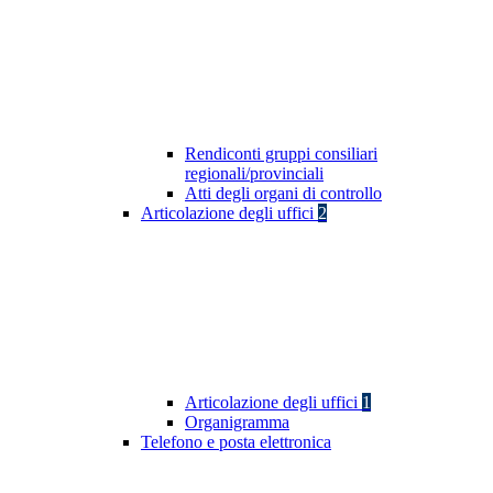
Rendiconti gruppi consiliari
regionali/provinciali
Atti degli organi di controllo
Articolazione degli uffici
2
Articolazione degli uffici
1
Organigramma
Telefono e posta elettronica