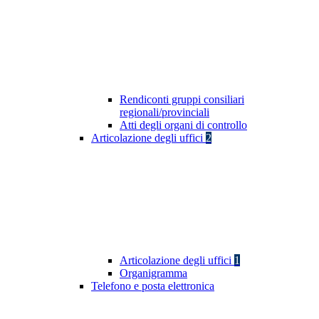
Rendiconti gruppi consiliari
regionali/provinciali
Atti degli organi di controllo
Articolazione degli uffici
2
Articolazione degli uffici
1
Organigramma
Telefono e posta elettronica