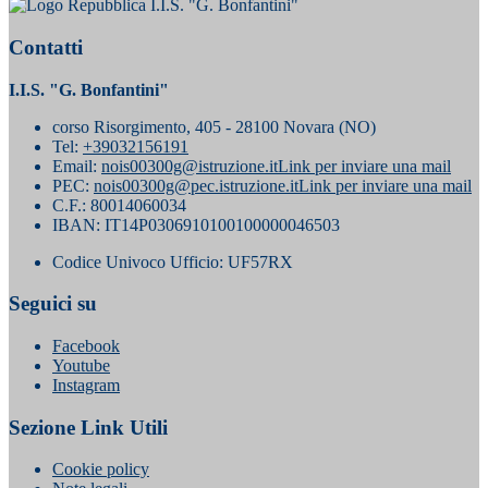
I.I.S. "G. Bonfantini"
Contatti
I.I.S. "G. Bonfantini"
corso Risorgimento, 405 - 28100 Novara (NO)
Tel:
+39032156191
Email:
nois00300g@istruzione.it
Link per inviare una mail
PEC:
nois00300g@pec.istruzione.it
Link per inviare una mail
C.F.: 80014060034
IBAN: IT14P0306910100100000046503
Codice Univoco Ufficio: UF57RX
Seguici su
Facebook
Youtube
Instagram
Sezione Link Utili
Cookie policy