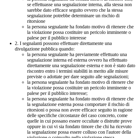
se effettuasse una segnalazione interna, alla stessa non
sarebbe dato efficace seguito ovvero che la stessa
segnalazione potrebbe determinare un rischio di
ritorsione
la persona segnalante ha fondato motivo di ritenere che
la violazione possa costituire un pericolo imminente o
palese per il pubblico interesse
2. I segnalanti possono effettuare direttamente una
divulgazione pubblica quando:
la persona segnalante ha previamente effettuato una
segnalazione interna ed esterna ovvero ha effettuato
direttamente una segnalazione esterna e non è stato dato
riscontro entro i termini stabiliti in merito alle misure
previste o adottate per dare seguito alle segnalazioni;
la persona segnalante ha fondato motivo di ritenere che
la violazione possa costituire un pericolo imminente o
palese per il pubblico interesse;
la persona segnalante ha fondato motivo di ritenere che
la segnalazione esterna possa comportare il rischio di
ritorsioni o possa non avere efficace seguito in ragione
delle specifiche circostanze del caso concreto, come
quelle in cui possano essere occultate o distrutte prove
oppure in cui vi sia fondato timore che chi ha ricevuto
la segnalazione possa essere colluso con l'autore della
violazione o coinvolto nella violazione stessa