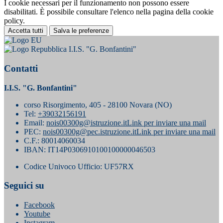
I cookie necessari per il funzionamento non possono essere
disabilitati. È possibile consultare l'elenco nella pagina della cookie
policy.
Accetta tutti
Salva le preferenze
I.I.S. "G. Bonfantini"
Contatti
I.I.S. "G. Bonfantini"
corso Risorgimento, 405 - 28100 Novara (NO)
Tel:
+39032156191
Email:
nois00300g@istruzione.it
Link per inviare una mail
PEC:
nois00300g@pec.istruzione.it
Link per inviare una mail
C.F.: 80014060034
IBAN: IT14P0306910100100000046503
Codice Univoco Ufficio: UF57RX
Seguici su
Facebook
Youtube
Instagram