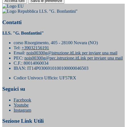
Accetta tutti
Salva le preferenze
I.I.S. "G. Bonfantini"
Contatti
I.I.S. "G. Bonfantini"
corso Risorgimento, 405 - 28100 Novara (NO)
Tel:
+39032156191
Email:
nois00300g@istruzione.it
Link per inviare una mail
PEC:
nois00300g@pec.istruzione.it
Link per inviare una mail
C.F.: 80014060034
IBAN: IT14P0306910100100000046503
Codice Univoco Ufficio: UF57RX
Seguici su
Facebook
Youtube
Instagram
Sezione Link Utili