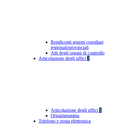
Rendiconti gruppi consiliari
regionali/provinciali
Atti degli organi di controllo
Articolazione degli uffici
2
Articolazione degli uffici
1
Organigramma
Telefono e posta elettronica