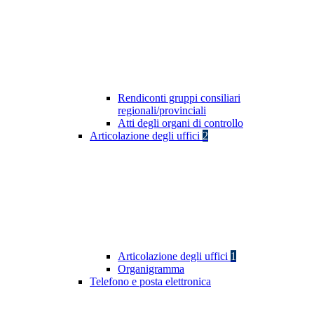
Rendiconti gruppi consiliari
regionali/provinciali
Atti degli organi di controllo
Articolazione degli uffici
2
Articolazione degli uffici
1
Organigramma
Telefono e posta elettronica