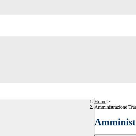
Home
>
Amministrazione Tra
Amministr