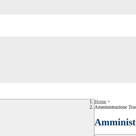
Home
>
Amministrazione Tra
Amministr