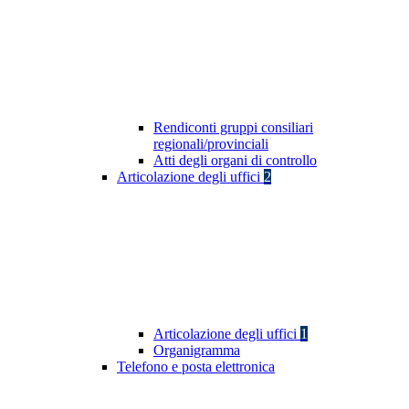
Rendiconti gruppi consiliari
regionali/provinciali
Atti degli organi di controllo
Articolazione degli uffici
2
Articolazione degli uffici
1
Organigramma
Telefono e posta elettronica