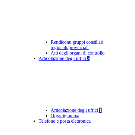
Rendiconti gruppi consiliari
regionali/provinciali
Atti degli organi di controllo
Articolazione degli uffici
2
Articolazione degli uffici
1
Organigramma
Telefono e posta elettronica