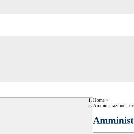
Home
>
Amministrazione Tra
Amministr