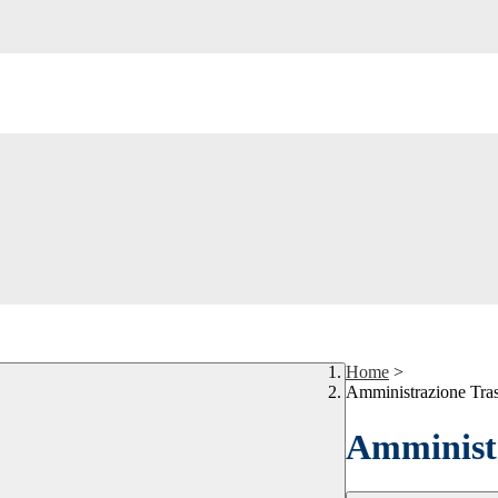
Home
>
Amministrazione Tra
Amministr