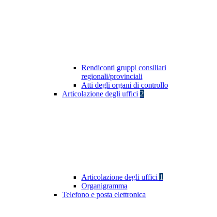
Rendiconti gruppi consiliari
regionali/provinciali
Atti degli organi di controllo
Articolazione degli uffici
2
Articolazione degli uffici
1
Organigramma
Telefono e posta elettronica