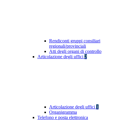
Rendiconti gruppi consiliari
regionali/provinciali
Atti degli organi di controllo
Articolazione degli uffici
2
Articolazione degli uffici
1
Organigramma
Telefono e posta elettronica