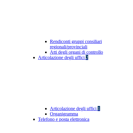
Rendiconti gruppi consiliari
regionali/provinciali
Atti degli organi di controllo
Articolazione degli uffici
2
Articolazione degli uffici
1
Organigramma
Telefono e posta elettronica