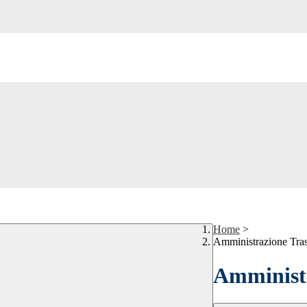
Home
>
Amministrazione Tra
Amministr