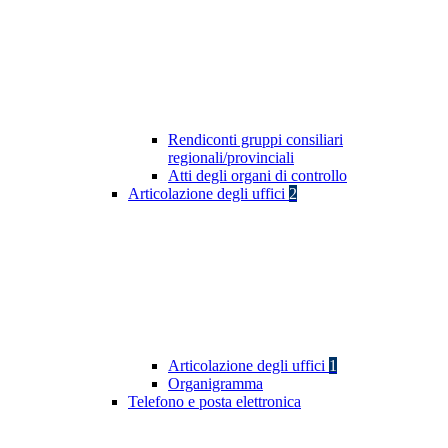
Rendiconti gruppi consiliari
regionali/provinciali
Atti degli organi di controllo
Articolazione degli uffici
2
Articolazione degli uffici
1
Organigramma
Telefono e posta elettronica