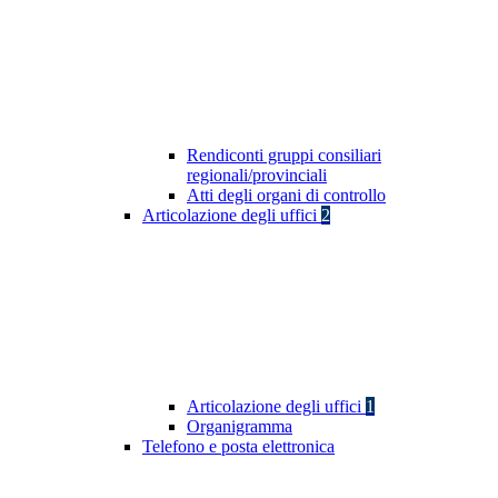
Rendiconti gruppi consiliari
regionali/provinciali
Atti degli organi di controllo
Articolazione degli uffici
2
Articolazione degli uffici
1
Organigramma
Telefono e posta elettronica