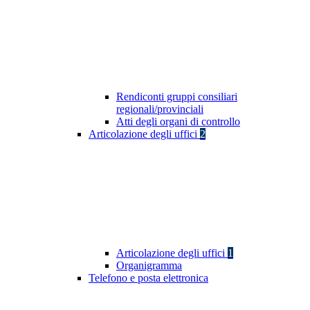
Rendiconti gruppi consiliari
regionali/provinciali
Atti degli organi di controllo
Articolazione degli uffici
2
Articolazione degli uffici
1
Organigramma
Telefono e posta elettronica