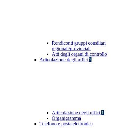
Rendiconti gruppi consiliari
regionali/provinciali
Atti degli organi di controllo
Articolazione degli uffici
2
Articolazione degli uffici
1
Organigramma
Telefono e posta elettronica