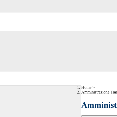
Home
>
Amministrazione Tra
Amministr