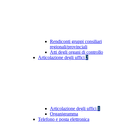
Rendiconti gruppi consiliari
regionali/provinciali
Atti degli organi di controllo
Articolazione degli uffici
2
Articolazione degli uffici
1
Organigramma
Telefono e posta elettronica