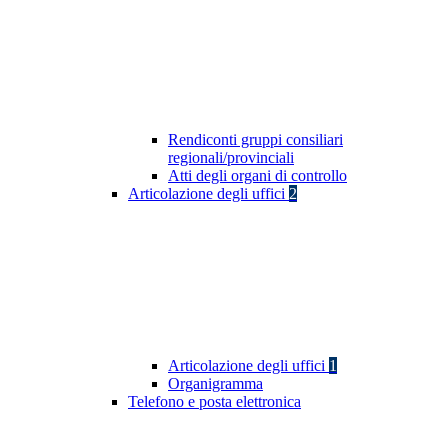
Rendiconti gruppi consiliari
regionali/provinciali
Atti degli organi di controllo
Articolazione degli uffici
2
Articolazione degli uffici
1
Organigramma
Telefono e posta elettronica