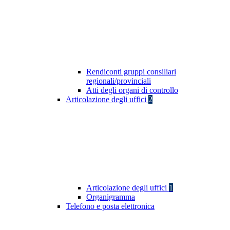
Rendiconti gruppi consiliari
regionali/provinciali
Atti degli organi di controllo
Articolazione degli uffici
2
Articolazione degli uffici
1
Organigramma
Telefono e posta elettronica