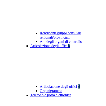
Rendiconti gruppi consiliari
regionali/provinciali
Atti degli organi di controllo
Articolazione degli uffici
2
Articolazione degli uffici
1
Organigramma
Telefono e posta elettronica