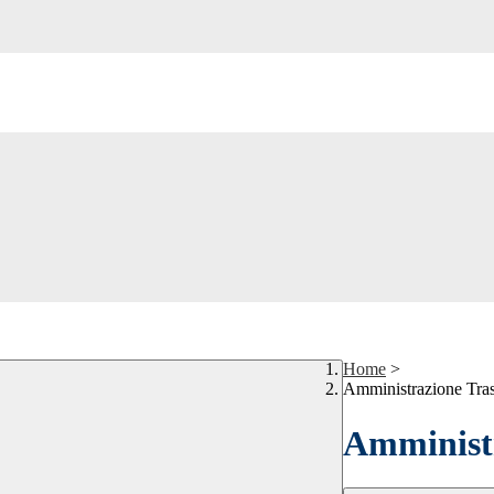
Home
>
Amministrazione Tra
Amministr