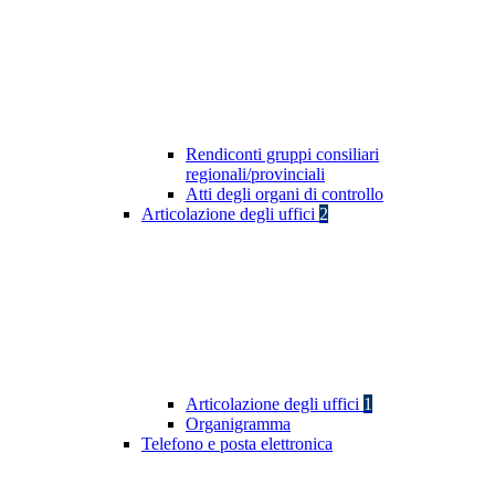
Rendiconti gruppi consiliari
regionali/provinciali
Atti degli organi di controllo
Articolazione degli uffici
2
Articolazione degli uffici
1
Organigramma
Telefono e posta elettronica