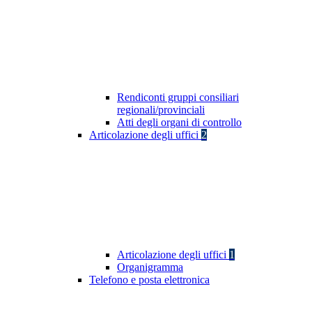
Rendiconti gruppi consiliari
regionali/provinciali
Atti degli organi di controllo
Articolazione degli uffici
2
Articolazione degli uffici
1
Organigramma
Telefono e posta elettronica