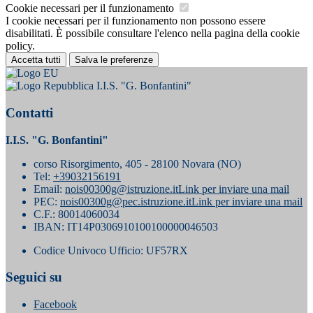
Cookie necessari per il funzionamento
I cookie necessari per il funzionamento non possono essere
disabilitati. È possibile consultare l'elenco nella pagina della cookie
policy.
Accetta tutti
Salva le preferenze
I.I.S. "G. Bonfantini"
Contatti
I.I.S. "G. Bonfantini"
corso Risorgimento, 405 - 28100 Novara (NO)
Tel:
+39032156191
Email:
nois00300g@istruzione.it
Link per inviare una mail
PEC:
nois00300g@pec.istruzione.it
Link per inviare una mail
C.F.: 80014060034
IBAN: IT14P0306910100100000046503
Codice Univoco Ufficio: UF57RX
Seguici su
Facebook