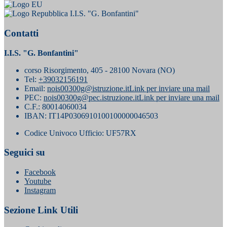
I.I.S. "G. Bonfantini"
Contatti
I.I.S. "G. Bonfantini"
corso Risorgimento, 405 - 28100 Novara (NO)
Tel:
+39032156191
Email:
nois00300g@istruzione.it
Link per inviare una mail
PEC:
nois00300g@pec.istruzione.it
Link per inviare una mail
C.F.: 80014060034
IBAN: IT14P0306910100100000046503
Codice Univoco Ufficio: UF57RX
Seguici su
Facebook
Youtube
Instagram
Sezione Link Utili