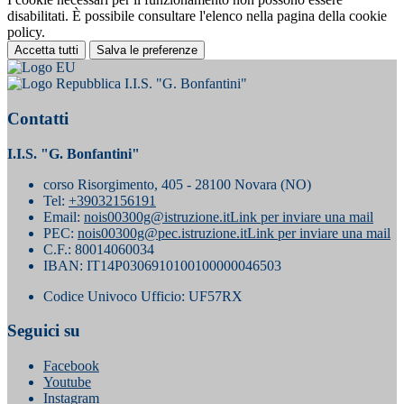
disabilitati. È possibile consultare l'elenco nella pagina della cookie
policy.
Accetta tutti
Salva le preferenze
I.I.S. "G. Bonfantini"
Contatti
I.I.S. "G. Bonfantini"
corso Risorgimento, 405 - 28100 Novara (NO)
Tel:
+39032156191
Email:
nois00300g@istruzione.it
Link per inviare una mail
PEC:
nois00300g@pec.istruzione.it
Link per inviare una mail
C.F.: 80014060034
IBAN: IT14P0306910100100000046503
Codice Univoco Ufficio: UF57RX
Seguici su
Facebook
Youtube
Instagram