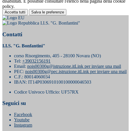
disabilitati. È possibile consultare l'elenco nella pagina della cookie
policy.
Accetta tutti
Salva le preferenze
I.I.S. "G. Bonfantini"
Contatti
I.I.S. "G. Bonfantini"
corso Risorgimento, 405 - 28100 Novara (NO)
Tel:
+39032156191
Email:
nois00300g@istruzione.it
Link per inviare una mail
PEC:
nois00300g@pec.istruzione.it
Link per inviare una mail
C.F.: 80014060034
IBAN: IT14P0306910100100000046503
Codice Univoco Ufficio: UF57RX
Seguici su
Facebook
Youtube
Instagram