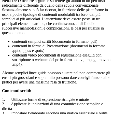
Nella DAD occorre seguire e sostenere gli alunni in un percorso
radicalmente differente da quello della scuola convenzionale.
Sostanzialmente si può far ricorso, in funzione delle piattaforme in
uso, a poche tipologie di contenuti modulabili tra loro, dai più
semplici ai più articolati. L’attenzione deve essere posta su tre
principali elementi cardine, che costituiscono, al di là delle
successive manipolazioni e complicazioni, le basi per riuscire in
questo intento.
contenuti semplici scritti (documento in formato .pdf)
contenuti in forma di Presentazione (documenti in formato
.pptx, .ppsx e .potx)
contenuti video (documenti di registrazione eseguiti con
smartphone o webcam del pc in formato .avi, .mpeg, .move o
.mp4).
Alcune semplici linee guida possono aiutare nel non commettere gli
errori più grossolani e soprattutto possono dare consigli funzionali e
pratici per avere una massima resa di fruizione.
Contenuti scritti:
1. Utilizzare forme di espressione stringate e mirate
2. Applicare le indicazioni di una comunicazione semplice e
diretta
3. Impostare l’elaborato seconda una grafica essenziale e pulita