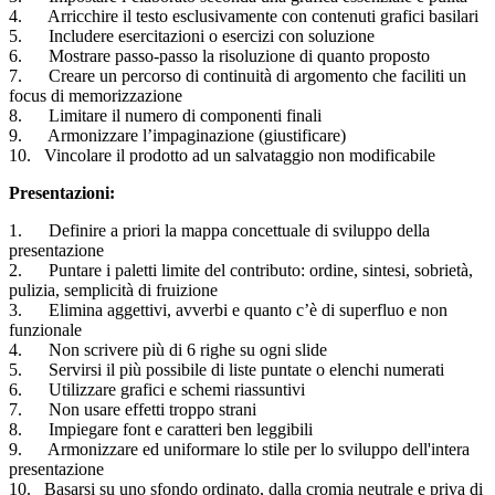
4. Arricchire il testo esclusivamente con contenuti grafici basilari
5. Includere esercitazioni o esercizi con soluzione
6. Mostrare passo-passo la risoluzione di quanto proposto
7. Creare un percorso di continuità di argomento che faciliti un
focus di memorizzazione
8. Limitare il numero di componenti finali
9. Armonizzare l’impaginazione (giustificare)
10. Vincolare il prodotto ad un salvataggio non modificabile
Presentazioni:
1. Definire a priori la mappa concettuale di sviluppo della
presentazione
2. Puntare i paletti limite del contributo: ordine, sintesi, sobrietà,
pulizia, semplicità di fruizione
3. Elimina aggettivi, avverbi e quanto c’è di superfluo e non
funzionale
4. Non scrivere più di 6 righe su ogni slide
5. Servirsi il più possibile di liste puntate o elenchi numerati
6. Utilizzare grafici e schemi riassuntivi
7. Non usare effetti troppo strani
8. Impiegare font e caratteri ben leggibili
9. Armonizzare ed uniformare lo stile per lo sviluppo dell'intera
presentazione
10. Basarsi su uno sfondo ordinato, dalla cromia neutrale e priva di