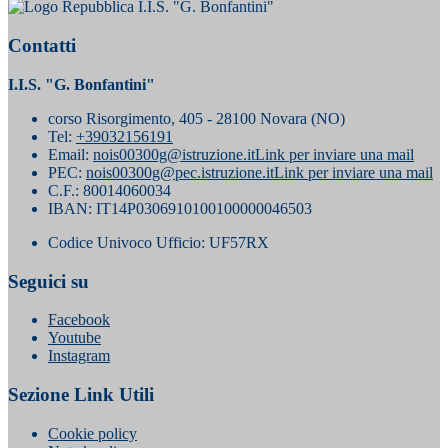
I.I.S. "G. Bonfantini"
Contatti
I.I.S. "G. Bonfantini"
corso Risorgimento, 405 - 28100 Novara (NO)
Tel:
+39032156191
Email:
nois00300g@istruzione.it
Link per inviare una mail
PEC:
nois00300g@pec.istruzione.it
Link per inviare una mail
C.F.: 80014060034
IBAN: IT14P0306910100100000046503
Codice Univoco Ufficio: UF57RX
Seguici su
Facebook
Youtube
Instagram
Sezione Link Utili
Cookie policy