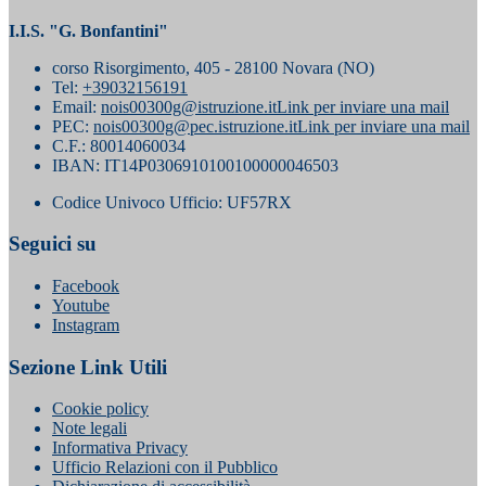
I.I.S. "G. Bonfantini"
corso Risorgimento, 405 - 28100 Novara (NO)
Tel:
+39032156191
Email:
nois00300g@istruzione.it
Link per inviare una mail
PEC:
nois00300g@pec.istruzione.it
Link per inviare una mail
C.F.: 80014060034
IBAN: IT14P0306910100100000046503
Codice Univoco Ufficio: UF57RX
Seguici su
Facebook
Youtube
Instagram
Sezione Link Utili
Cookie policy
Note legali
Informativa Privacy
Ufficio Relazioni con il Pubblico