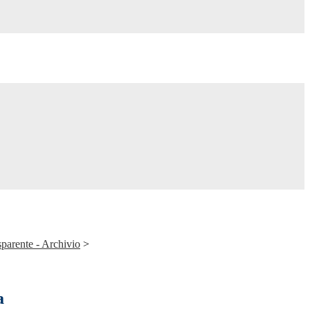
parente - Archivio
>
a