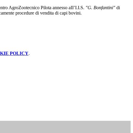
ntro AgroZootecnico Pilota annesso aII’I.I.S.
"G. Bonfantini"
di
amente procedure di vendita di capi bovini.
KIE POLICY
.