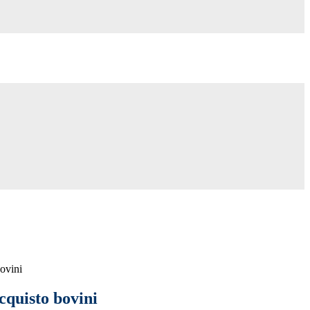
bovini
cquisto bovini