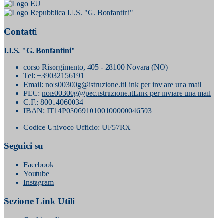
I.I.S. "G. Bonfantini"
Contatti
I.I.S. "G. Bonfantini"
corso Risorgimento, 405 - 28100 Novara (NO)
Tel:
+39032156191
Email:
nois00300g@istruzione.it
Link per inviare una mail
PEC:
nois00300g@pec.istruzione.it
Link per inviare una mail
C.F.: 80014060034
IBAN: IT14P0306910100100000046503
Codice Univoco Ufficio: UF57RX
Seguici su
Facebook
Youtube
Instagram
Sezione Link Utili