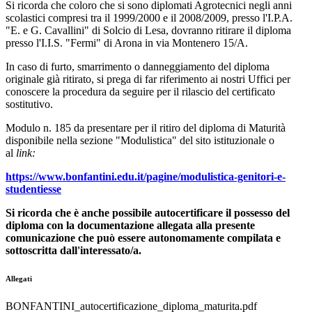
Si ricorda che coloro che si sono diplomati Agrotecnici negli anni
scolastici compresi tra il 1999/2000 e il 2008/2009, presso l'I.P.A.
"E. e G. Cavallini" di Solcio di Lesa, dovranno ritirare il diploma
presso l'I.I.S. "Fermi" di Arona in via Montenero 15/A.
In caso di furto, smarrimento o danneggiamento del diploma
originale già ritirato, si prega di far riferimento ai nostri Uffici per
conoscere la procedura da seguire per il rilascio del certificato
sostitutivo.
Modulo n. 185 da presentare per il ritiro del diploma di Maturità
disponibile nella sezione "Modulistica" del sito istituzionale o
al
link:
https://www.bonfantini.edu.it/pagine/modulistica-genitori-e-
studentiesse
Si ricorda che è anche possibile autocertificare il possesso del
diploma con la documentazione allegata alla presente
comunicazione che può essere autonomamente compilata e
sottoscritta dall'interessato/a.
Allegati
BONFANTINI_autocertificazione_diploma_maturita.pdf