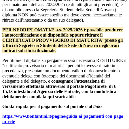
per i maturandi dell'a.s. 2024/2025 (e di tutti gli anni precedenti), è
disponibile presso la Segreteria Studenti della Sede di Novara (il
diploma NON può essere spedito ma deve essere necessariamente
ritirato dall’intestatario o da un suo delegato).
PER NEODIPLOMATI/E a.s. 2025/2026 è possibile produrre
l'autocertificazione qui disponibile oppure ritirare il
CERTIFICATO PROVVISORIO DI MATURITA' presso gli
Uffici di Segreteria Studenti della Sede di Novara negli orari
indicati sul sito istituzionale.
Per ritirare il diploma su pergamena sarà necessario RESTITUIRE il
“certificato provvisorio di maturità” per chi lo avesse ritirato in
precedenza, presentare un documento valido di riconoscimento o
eventuale delega con fotocopia dei documenti d’identità del
delegante e del delegato, e
consegnare l’attestazione di
versamento effettuata attraverso il portale PagoInrete di €
15,13 intestato ad Agenzia delle Entrate, con la modulistica
debitamente compilata qui scaricabile.
Guida rapida per il pagamento sul portale o al
link:
https://www.bonfantini.it/pagine/guida-ai-pagamenti-con-pago-
in-rete