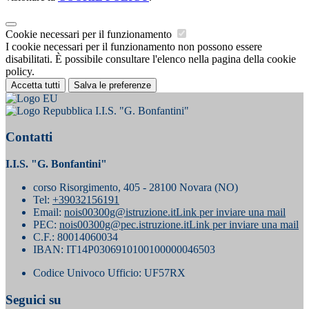
Cookie necessari per il funzionamento
I cookie necessari per il funzionamento non possono essere
disabilitati. È possibile consultare l'elenco nella pagina della cookie
policy.
Accetta tutti
Salva le preferenze
I.I.S. "G. Bonfantini"
Contatti
I.I.S. "G. Bonfantini"
corso Risorgimento, 405 - 28100 Novara (NO)
Tel:
+39032156191
Email:
nois00300g@istruzione.it
Link per inviare una mail
PEC:
nois00300g@pec.istruzione.it
Link per inviare una mail
C.F.: 80014060034
IBAN: IT14P0306910100100000046503
Codice Univoco Ufficio: UF57RX
Seguici su