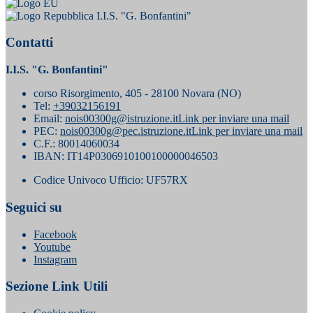
I.I.S. "G. Bonfantini"
Contatti
I.I.S. "G. Bonfantini"
corso Risorgimento, 405 - 28100 Novara (NO)
Tel:
+39032156191
Email:
nois00300g@istruzione.it
Link per inviare una mail
PEC:
nois00300g@pec.istruzione.it
Link per inviare una mail
C.F.: 80014060034
IBAN: IT14P0306910100100000046503
Codice Univoco Ufficio: UF57RX
Seguici su
Facebook
Youtube
Instagram
Sezione Link Utili