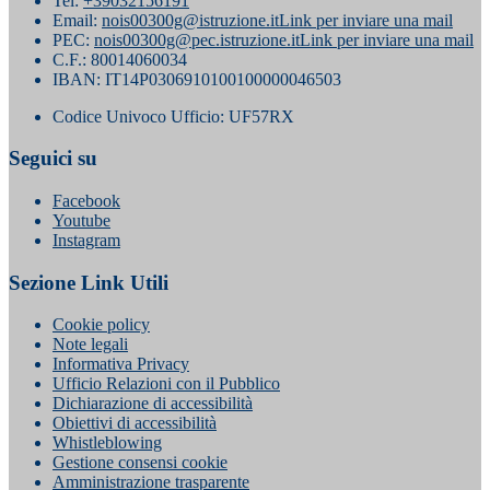
Tel:
+39032156191
Email:
nois00300g@istruzione.it
Link per inviare una mail
PEC:
nois00300g@pec.istruzione.it
Link per inviare una mail
C.F.: 80014060034
IBAN: IT14P0306910100100000046503
Codice Univoco Ufficio: UF57RX
Seguici su
Facebook
Youtube
Instagram
Sezione Link Utili
Cookie policy
Note legali
Informativa Privacy
Ufficio Relazioni con il Pubblico
Dichiarazione di accessibilità
Obiettivi di accessibilità
Whistleblowing
Gestione consensi cookie
Amministrazione trasparente