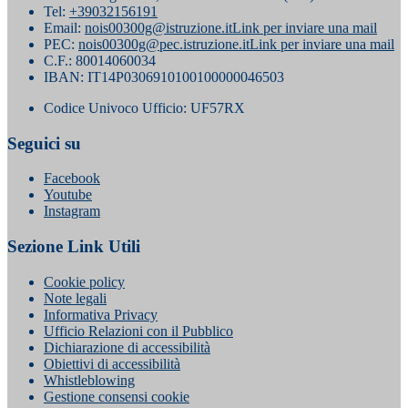
Tel:
+39032156191
Email:
nois00300g@istruzione.it
Link per inviare una mail
PEC:
nois00300g@pec.istruzione.it
Link per inviare una mail
C.F.: 80014060034
IBAN: IT14P0306910100100000046503
Codice Univoco Ufficio: UF57RX
Seguici su
Facebook
Youtube
Instagram
Sezione Link Utili
Cookie policy
Note legali
Informativa Privacy
Ufficio Relazioni con il Pubblico
Dichiarazione di accessibilità
Obiettivi di accessibilità
Whistleblowing
Gestione consensi cookie