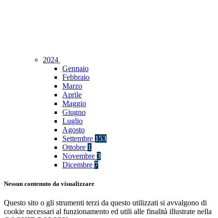
2024
Gennaio
Febbraio
Marzo
Aprile
Maggio
Giugno
Luglio
Agosto
Settembre
153
Ottobre
1
Novembre
3
Dicembre
7
Nessun contenuto da visualizzare
Questo sito o gli strumenti terzi da questo utilizzati si avvalgono di
cookie necessari al funzionamento ed utili alle finalità illustrate nella