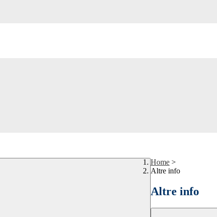
Home
>
Altre info
Altre info