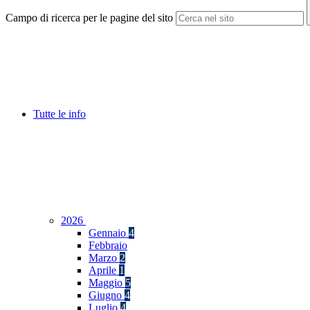
Campo di ricerca per le pagine del sito
Tutte le info
2026
Gennaio
4
Febbraio
Marzo
2
Aprile
1
Maggio
5
Giugno
4
Luglio
4