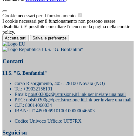
Cookie necessari per il funzionamento
I cookie necessari per il funzionamento non possono essere
disabilitati. È possibile consultare l'elenco nella pagina della cookie
policy.
Accetta tutti
Salva le preferenze
I.I.S. "G. Bonfantini"
Contatti
I.I.S. "G. Bonfantini"
corso Risorgimento, 405 - 28100 Novara (NO)
Tel:
+39032156191
Email:
nois00300g@istruzione.it
Link per inviare una mail
PEC:
nois00300g@pec.istruzione.it
Link per inviare una mail
C.F.: 80014060034
IBAN: IT14P0306910100100000046503
Codice Univoco Ufficio: UF57RX
Seguici su