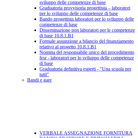
sviluppo delle competenze di base
Graduatoria provvisoria progettista – laboratori
per lo sviluppo delle competenze di base
Bando progettista laboratori per lo sviluppo delle
competenze di base
Disseminazione pon laboratori per le competenze
di base 10.8.1.B1
Formale assunzione a bilancio del finanziamento
relativo al progetto 10.8.1.B1
Nomina del responsabile unico del procedimento
fesr - laboratori per lo sviluppo delle competenze
di base
Graduatoria definitiva esperti - "Una scuola per
tutti"
Bandi e gare
VERBALE ASSEGNAZIONE FORNITURA