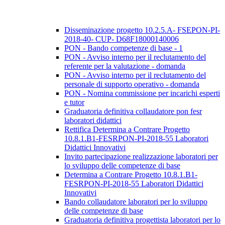
Disseminazione progetto 10.2.5.A- FSEPON-PI-
2018-40- CUP- D68F18000140006
PON - Bando competenze di base - 1
PON - Avviso interno per il reclutamento del
referente per la valutazione - domanda
PON - Avviso interno per il reclutamento del
personale di supporto operativo - domanda
PON - Nomina commissione per incarichi esperti
e tutor
Graduatoria definitiva collaudatore pon fesr
laboratori didattici
Rettifica Determina a Contrare Progetto
10.8.1.B1-FESRPON-PI-2018-55 Laboratori
Didattici Innovativi
Invito partecipazione realizzazione laboratori per
lo sviluppo delle competenze di base
Determina a Contrare Progetto 10.8.1.B1-
FESRPON-PI-2018-55 Laboratori Didattici
Innovativi
Bando collaudatore laboratori per lo sviluppo
delle competenze di base
Graduatoria definitiva progettista laboratori per lo