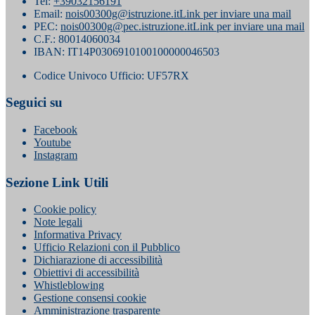
Tel:
+39032156191
Email:
nois00300g@istruzione.it
Link per inviare una mail
PEC:
nois00300g@pec.istruzione.it
Link per inviare una mail
C.F.: 80014060034
IBAN: IT14P0306910100100000046503
Codice Univoco Ufficio: UF57RX
Seguici su
Facebook
Youtube
Instagram
Sezione Link Utili
Cookie policy
Note legali
Informativa Privacy
Ufficio Relazioni con il Pubblico
Dichiarazione di accessibilità
Obiettivi di accessibilità
Whistleblowing
Gestione consensi cookie
Amministrazione trasparente