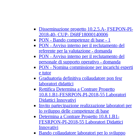
Disseminazione progetto 10.2.5.A- FSEPON-PI-
2018-40- CUP- D68F18000140006
PON - Bando competenze di base - 1
PON - Avviso interno per il reclutamento del
referente per la valutazione - domanda
PON - Avviso interno per il reclutamento del
personale di supporto operativo - domanda
PON - Nomina commissione per incarichi esperti
e tutor
Graduatoria definitiva collaudatore pon fesr
laboratori didattici
Rettifica Determina a Contrare Progetto
10.8.1.B1-FESRPON-PI-2018-55 Laboratori
Didattici Innovativi
Invito partecipazione realizzazione laboratori per
lo sviluppo delle competenze di base
Determina a Contrare Progetto 10.8.1.B1-
FESRPON-PI-2018-55 Laboratori Didattici
Innovativi
Bando collaudatore laboratori per lo sviluppo