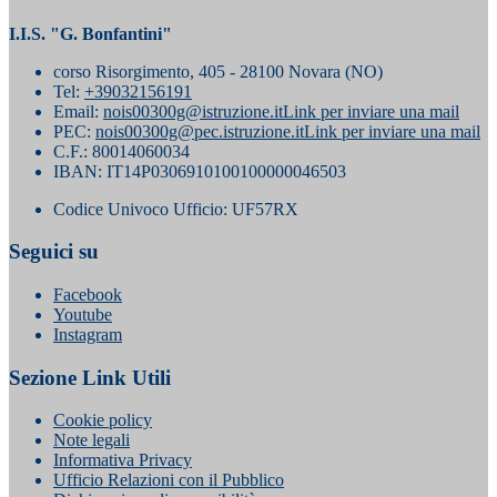
I.I.S. "G. Bonfantini"
corso Risorgimento, 405 - 28100 Novara (NO)
Tel:
+39032156191
Email:
nois00300g@istruzione.it
Link per inviare una mail
PEC:
nois00300g@pec.istruzione.it
Link per inviare una mail
C.F.: 80014060034
IBAN: IT14P0306910100100000046503
Codice Univoco Ufficio: UF57RX
Seguici su
Facebook
Youtube
Instagram
Sezione Link Utili
Cookie policy
Note legali
Informativa Privacy
Ufficio Relazioni con il Pubblico