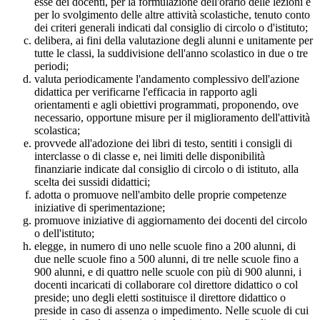
esse dei docenti, per la formulazione dell'orario delle lezioni e
per lo svolgimento delle altre attività scolastiche, tenuto conto
dei criteri generali indicati dal consiglio di circolo o d'istituto;
delibera, ai fini della valutazione degli alunni e unitamente per
tutte le classi, la suddivisione dell'anno scolastico in due o tre
periodi;
valuta periodicamente l'andamento complessivo dell'azione
didattica per verificarne l'efficacia in rapporto agli
orientamenti e agli obiettivi programmati, proponendo, ove
necessario, opportune misure per il miglioramento dell'attività
scolastica;
provvede all'adozione dei libri di testo, sentiti i consigli di
interclasse o di classe e, nei limiti delle disponibilità
finanziarie indicate dal consiglio di circolo o di istituto, alla
scelta dei sussidi didattici;
adotta o promuove nell'ambito delle proprie competenze
iniziative di sperimentazione;
promuove iniziative di aggiornamento dei docenti del circolo
o dell'istituto;
elegge, in numero di uno nelle scuole fino a 200 alunni, di
due nelle scuole fino a 500 alunni, di tre nelle scuole fino a
900 alunni, e di quattro nelle scuole con più di 900 alunni, i
docenti incaricati di collaborare col direttore didattico o col
preside; uno degli eletti sostituisce il direttore didattico o
preside in caso di assenza o impedimento. Nelle scuole di cui