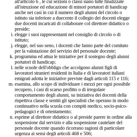
all'articolo 6 , le cui sezioni o classi siano tutte finalizzate
all'istruzione ed educazione di minori portatori di handicap
anche nei casi in cui il numero degli alunni del circolo o
istituto sia inferiore a duecento il collegio dei docenti elegge
due docenti incaricati di collaborare col direttore didattico o
preside;
elegge i suoi rappresentanti nel consiglio di circolo o di
istituto;
elegge, nel suo seno, i docenti che fanno parte del comitato
per la valutazione del servizio del personale docente;
programma ed attua le iniziative per il sostegno degli alunni
portatori di handicap;
nelle scuole dell'obbligo che accolgono alunni figli di
lavoratori stranieri residenti in Italia e di lavoratori italiani
emigrati adotta le iniziative previste dagli articoli 115 e 116;
esamina, allo scopo di individuare i mezzi per ogni possibile
recupero, i casi di scarso profitto o di irregolare
comportamento degli alunni, su iniziativa dei docenti della
rispettiva classe e sentiti gli specialisti che operano in modo
continuativo nella scuola con compiti medico, socio-psico-
pedagogici e di orientamento;
esprime al direttore didattico o al preside parere in ordine alla
sospensione dal servizio e alla sospensione cautelare del
personale docente quando ricorrano ragioni di particolare
urgenza ai sensi degli articoli 468 e 506;